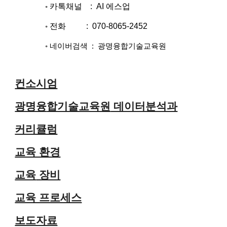
카톡채널 : AI 에스업
◦
전화 : 070-8065-2452
◦
◦ 네이버검색 : 광명융합기술교육원
컨소시엄
광명융
합기술교육원
데이터분석과
커리큘럼
교육 환경
교육
장비
교육 프로세스
보도자료