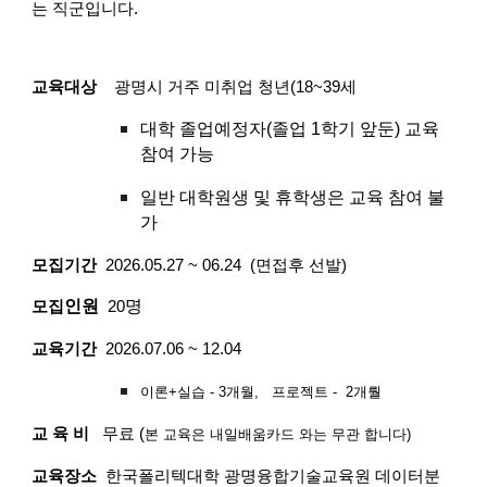
는 직군입니다.
교육대상
광명시 거주 미취업 청년(18~39세
대학 졸업예정자(졸업 1학기 앞둔) 교육
참여 가능
일반 대학원생 및 휴학생은 교육 참여 불
가
모집기간
2026.05.27 ~ 06.24 (면접후 선발)
인원
명
모집
20
교육기간
2026.07.06 ~ 12.04
이론+실습 - 3개월, 프로젝트 - 2개뤌
교 육 비
무료 (
본 교육은 내일배움카드 와는 무관 합니다)
교육장소
한국폴리텍대학 광명융합기술교육원 데이터분