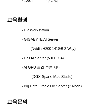
12
/0
4
수료식
◦
교육환경
◦ HP Workstation
◦ GIGABYTE AI Server
(Nvidia H200 141GB 2-Way)
◦ Dell AI Server (V100 X 4)
◦ AI GPU 로컬 추론 서버
(DGX-Spark, Mac Studio)
◦ Big Data/Oracle DB Server (2 Node)
교육
문의